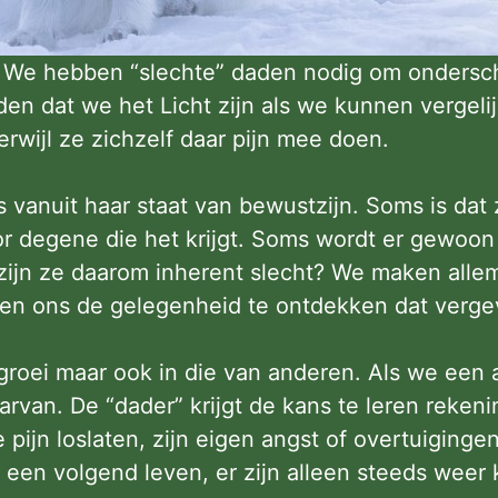
et. We hebben “slechte” daden nodig om onders
n dat we het Licht zijn als we kunnen vergelij
rwijl ze zichzelf daar pijn mee doen.
is vanuit haar staat van bewustzijn. Soms is dat
or degene die het krijgt. Soms wordt er gewoon
 zijn ze daarom inherent slecht? We maken all
en ons de gelegenheid te ontdekken dat vergevi
 groei maar ook in die van anderen. Als we ee
daarvan. De “dader” krijgt de kans te leren rek
 pijn loslaten, zijn eigen angst of overtuiginge
in een volgend leven, er zijn alleen steeds we