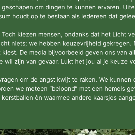
 geschapen om dingen te kunnen ervaren. Uitei
rsum houdt op te bestaan als iedereen dat gelee
 Toch kiezen mensen, ondanks dat het Licht vee
Licht niets; we hebben keuzevrijheid gekregen.
t kiest. De media bijvoorbeeld geven ons van al
il zijn van gevaar. Lukt het jou al je keuze vo
vragen om de angst kwijt te raken. We kunnen 
orden we meteen “beloond” met een hemels gev
de kerstballen èn waarmee andere kaarsjes aan